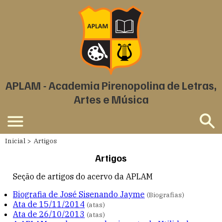
APLAM - Academia Pirenopolina de Letras,
Artes e Música
Inicial
Artigos
Artigos
Seção de artigos do acervo da APLAM
Biografia de José Sisenando Jayme
(Biografias)
Ata de 15/11/2014
(atas)
Ata de 26/10/2013
(atas)