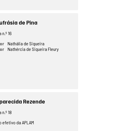
ufrásia de Pina
 n.º 16
or
Nathália de Siqueira
or
Nathércia de Siqueira Fleury
parecida Rezende
 n.º 18
 efetivo da APLAM