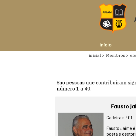
Início
inicial
Membros
efe
São pessoas que contribuíram sign
número 1 a 40.
Fausto J
Cadeira n.º 01
Fausto Jaime é 
poeta e gestor 