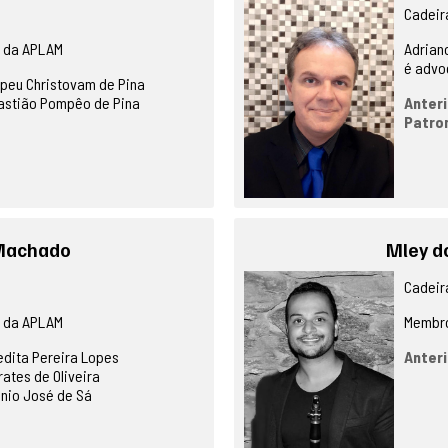
Cadeira
o da APLAM
Adriano
é advo
peu Christovam de Pina
astião Pompêo de Pina
Anteri
Patro
Machado
Mley d
Cadeira
o da APLAM
Membro
dita Pereira Lopes
Anteri
rates de Oliveira
nio José de Sá