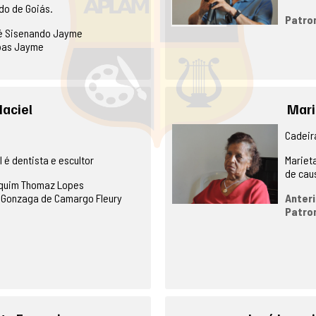
do de Goiás.
Patro
é Sisenando Jayme
bas Jayme
aciel
Mari
Cadeira
 é dentista e escultor
Mariet
de cau
quim Thomaz Lopes
 Gonzaga de Camargo Fleury
Anteri
Patro