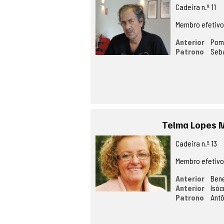
Cadeira n.º 11
Membro efetiv
Anterior
Pom
Patrono
Seb
Telma Lopes 
Cadeira n.º 13
Membro efetiv
Anterior
Bene
Anterior
Isóc
Patrono
Antô