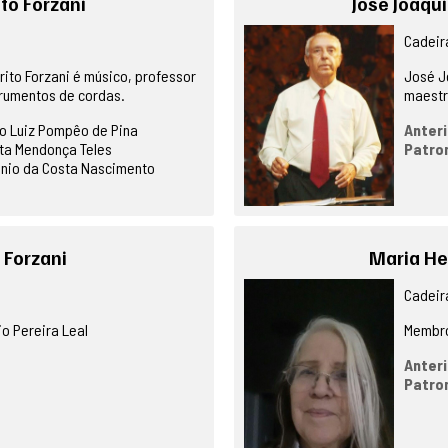
to Forzani
José Joaqu
Cadeira
ito Forzani é músico, professor
José J
strumentos de cordas.
maestr
o Luiz Pompêo de Pina
Anteri
ta Mendonça Teles
Patro
ônio da Costa Nascimento
 Forzani
Maria He
Cadeira
io Pereira Leal
Membro
Anteri
Patro