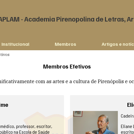
APLAM - Academia Pirenopolina de Letras, Ar
Institucional
Membros
Artigos e notí
tivos
Membros Efetivos
ificativamente com as artes e a cultura de Pirenópolis e 
aime
El
Cadeira
médico, professor, escritor,
Eliane 
público na Escola de Saúde
escrito