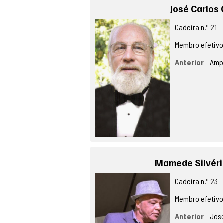
José Carlos 
Cadeira n.º 21
Membro efetiv
Anterior
Amph
Mamede Silvéri
Cadeira n.º 23
Membro efetiv
Anterior
José