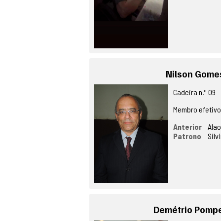
Nilson Gome
Cadeira n.º 09
Membro efetiv
Anterior
Alao
Patrono
Silv
Demétrio Pompe