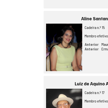
Aline Santa
Cadeira n.º 15
Membro efetiv
Anterior
Mau
Anterior
Erm
Luiz de Aquino 
Cadeira n.º 17
Membro efetiv