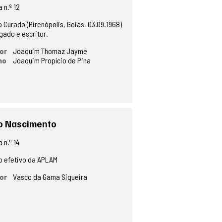
 n.º 12
 Curado (Pirenópolis, Goiás, 03.09.1968)
gado e escritor.
or
Joaquim Thomaz Jayme
no
Joaquim Propício de Pina
o Nascimento
 n.º 14
 efetivo da APLAM
or
Vasco da Gama Siqueira