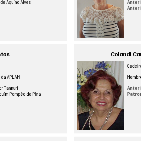
 de Aquino Alves
Anteri
Anteri
ntos
Colandi Ca
Cadeira
o da APLAM
Membro
or Tannuri
Anteri
quim Pompêo de Pina
Patro