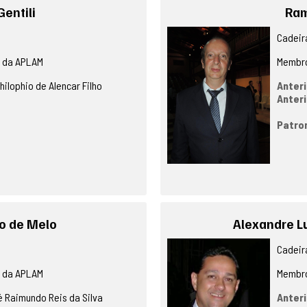
Gentili
Ram
Cadeira
o da APLAM
Membro
ilophio de Alencar Filho
Anteri
Anteri
Patro
o de Melo
Alexandre L
Cadeira
o da APLAM
Membro
 Raimundo Reis da Silva
Anteri