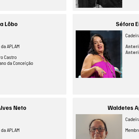
na Lôbo
Séfora E
Cadeira
o da APLAM
Anteri
Anteri
ro Castro
ano da Conceição
Alves Neto
Waldetes A
Cadeira
o da APLAM
Membro