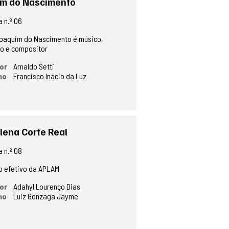
im do Nascimento
 n.º 06
oaquim do Nascimento é músico,
o e compositor
or
Arnaldo Setti
no
Francisco Inácio da Luz
lena Corte Real
 n.º 08
 efetivo da APLAM
or
Adahyl Lourenço Dias
no
Luiz Gonzaga Jayme