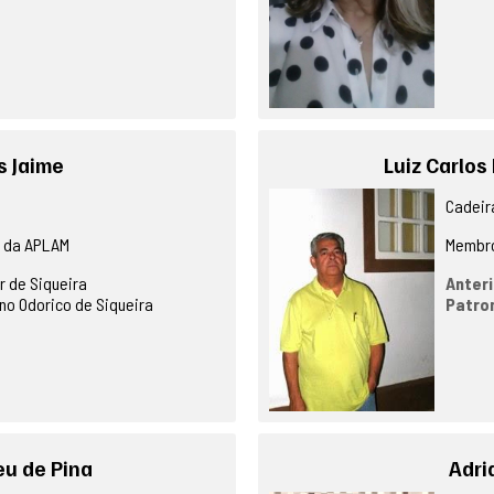
s Jaime
Luiz Carlos 
Cadeira
o da APLAM
Membro
r de Siqueira
Anteri
ino Odorico de Siqueira
Patro
u de Pina
Adri