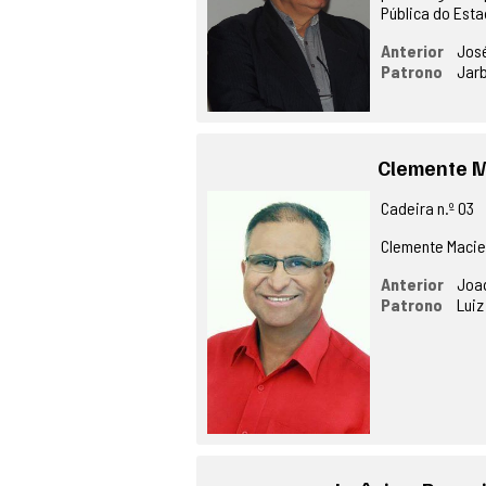
Pública do Esta
Anterior
Jos
Patrono
Jar
Clemente M
Cadeira n.º 03
Clemente Maciel
Anterior
Joa
Patrono
Luiz