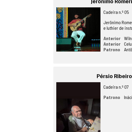
Jerônimo Romeri
Cadeira n.º 05
Jerônimo Romer
e luthier de in
Anterior
Wiln
Anterior
Celu
Patrono
Ant
Pérsio Ribeiro
Cadeira n.º 07
Patrono
Inác