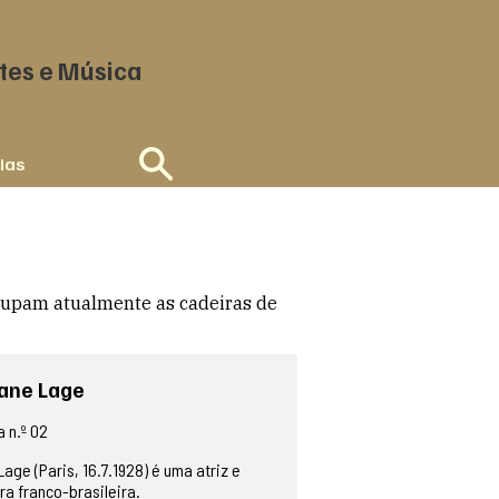
tes e Música
cias
ocupam atualmente as cadeiras de
iane Lage
 n.º 02
Lage (Paris, 16.7.1928) é uma atriz e
ra franco-brasileira.