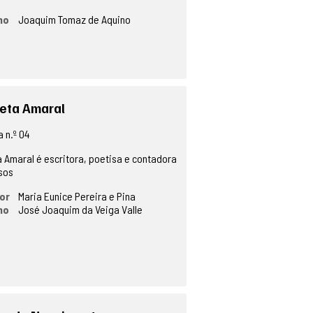
no
Joaquim Tomaz de Aquino
eta Amaral
 n.º 04
a Amaral é escritora, poetisa e contadora
sos
or
Maria Eunice Pereira e Pina
no
José Joaquim da Veiga Valle